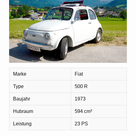
Marke
Fiat
Type
500 R
Baujahr
1973
Hubraum
594 cm³
Leistung
23 PS