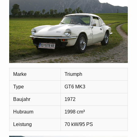
Marke
Triumph
Type
GT6 MK3
Baujahr
1972
Hubraum
1998 cm³
Leistung
70 kW/95 PS